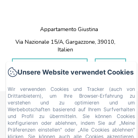
Appartamento Giustina
Via Nazionale 15/A, Gargazzone, 39010,
Italien
WEGBESCHREIBUNG
RUF UNS
BEKOMMEN
AN
Unsere Website verwendet Cookies
Wir verwenden Cookies und Tracker (auch von
Drittanbietern), um Ihre Browser-Erfahrung zu
Appartamento Giustina
verstehen und zu optimieren und um
Werbebotschaften basierend auf Ihrem Surfverhalten
Via Nazionale 15/A, Gargazzone, 39010, Italien
und Profil zu übermitteln. Sie können Cookies
ciflorio@yahoo.it
konfigurieren oder ablehnen, indem Sie auf „Meine
+393334002911
Präferenzen einstellen" oder „Alle Cookies ablehnen"
+393281952243
klicken. Sie können auch alle Cookies akzeptieren,