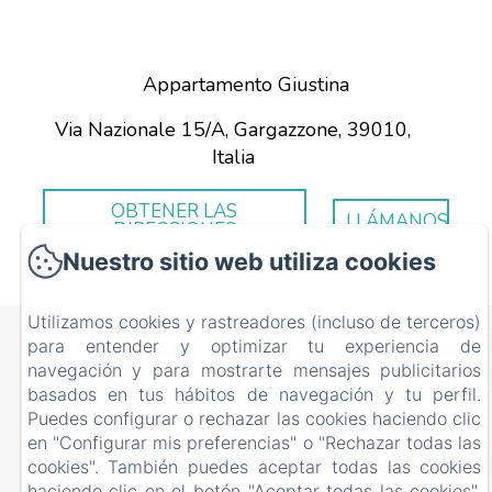
Appartamento Giustina
Via Nazionale 15/A, Gargazzone, 39010,
Italia
OBTENER LAS
LLÁMANOS
DIRECCIONES
Nuestro sitio web utiliza cookies
Utilizamos cookies y rastreadores (incluso de terceros)
Appartamento Giustina
para entender y optimizar tu experiencia de
navegación y para mostrarte mensajes publicitarios
Via Nazionale 15/A, Gargazzone, 39010, Italia
basados en tus hábitos de navegación y tu perfil.
ciflorio@yahoo.it
Puedes configurar o rechazar las cookies haciendo clic
+393334002911
en "Configurar mis preferencias" o "Rechazar todas las
+393281952243
cookies". También puedes aceptar todas las cookies
haciendo clic en el botón "Aceptar todas las cookies".