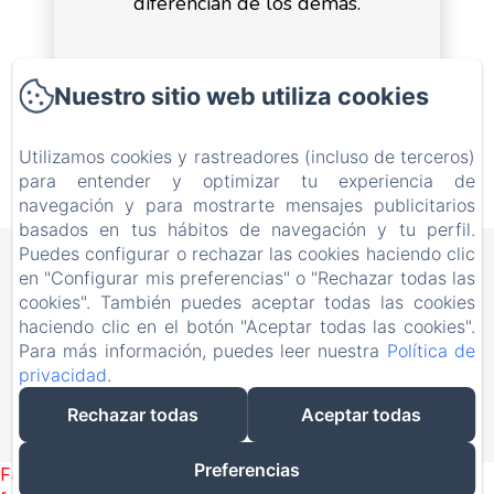
diferencian de los demás.
/ES/BOOKING/ROOM
Nuestro sitio web utiliza cookies
Utilizamos cookies y rastreadores (incluso de terceros)
para entender y optimizar tu experiencia de
navegación y para mostrarte mensajes publicitarios
basados en tus hábitos de navegación y tu perfil.
Puedes configurar o rechazar las cookies haciendo clic
Appartamento Giustina
en "Configurar mis preferencias" o "Rechazar todas las
cookies". También puedes aceptar todas las cookies
Via Nazionale 15/A, Gargazzone, 39010, Italia
haciendo clic en el botón "Aceptar todas las cookies".
ciflorio@yahoo.it
Para más información, puedes leer nuestra
Política de
+393334002911
privacidad
.
+393281952243
Rechazar todas
Aceptar todas
Desarrollado con Amenitiz
Preferencias
Failed to load BookingEngine/index: Loading chunk 1322